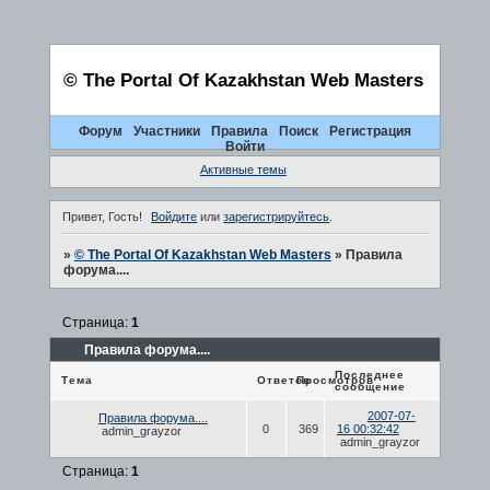
© The Portal Of Kazakhstan Web Masters
Форум
Участники
Правила
Поиск
Регистрация
Войти
Активные темы
Привет, Гость!
Войдите
или
зарегистрируйтесь
.
»
© The Portal Of Kazakhstan Web Masters
»
Правила
форума....
Страница:
1
Правила форума....
Последнее
Тема
Ответов
Просмотров
сообщение
2007-07-
Правила форума....
0
369
16 00:32:42
admin_grayzor
admin_grayzor
Страница:
1